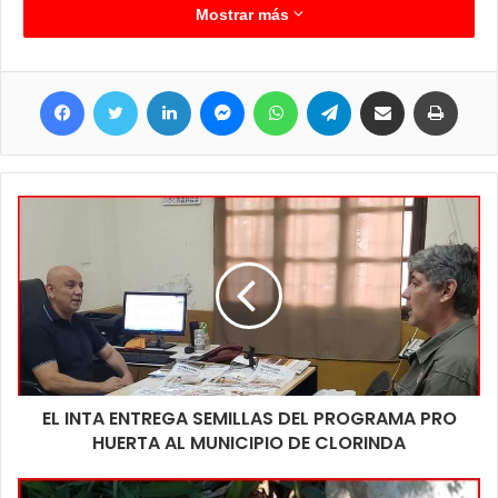
mayor seguridad a quienes circulan por esta zona de la RN 11.
Mostrar más
Se aguarda con optimismo que esta obra siga avanzando, que
el factor climático lo permita y así puedan seguir trabajando al
Facebook
Twitter
LinkedIn
Messenger
WhatsApp
Telegram
Compartir por correo electrónico
Imprim
ritmo que lo venían haciendo ya que como se sabe el factor
climático es un condicionante importante. Si quienes
habitualmente circulan por esta ruta nos manifestaban la
necesidad de marcaciones que ayuden en horas de la noche y
principalmente en jornadas de precipitaciones para guiarse en
su circulación, ya que el recapado nuevo es oscuro y la escasa
visibilidad provoca inseguridad a la hora de transitar.
EL INTA ENTREGA SEMILLAS DEL PROGRAMA PRO
HUERTA AL MUNICIPIO DE CLORINDA