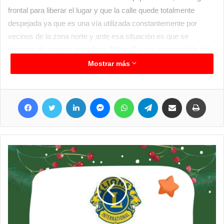
frontal para liberar el lugar y que la calle quede totalmente
despejada ya que es una vía utilizada constantemente por
vecinos de la zona norte y ante esa situación es que se
intervino de manera inmediata. Milton García, responsable del
grupo de trabajo expresó que existe un equipo atento a este tipo
Mostrar más
de situaciones que se vienen repitiendo y mediante la
disponibilidad de equipos y la predisposición de los empleados
Facebook
Twitter
LinkedIn
Messenger
WhatsApp
Telegram
Compartir por correo electrónico
Imprim
se puede dar rápida respuesta.