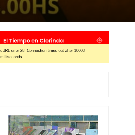
El Tiempo en Clorinda
cURL error 28: Connection timed out after 10003
milliseconds