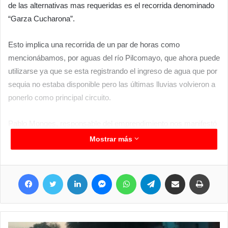
de las alternativas mas requeridas es el recorrida denominado
“Garza Cucharona”.
Esto implica una recorrida de un par de horas como
mencionábamos, por aguas del río Pilcomayo, que ahora puede
utilizarse ya que se esta registrando el ingreso de agua que por
sequia no estaba disponible pero las últimas lluvias volvieron a
ponerlo como principal circuito.
Pablo Monges, responsable del emprendimiento nos manifestó
que cada fin de semana van programando las salidas,
Mostrar más
recientemente hicieron un recorrido nocturno en el que tuvieron
una linda experiencia, también de dos horas de duración y
Facebook
Twitter
LinkedIn
Messenger
WhatsApp
Telegram
Compartir por correo electrónico
Imprimir
muchas experiencias que se logran solo al estar en contacto
con la naturaleza sin modificarla. Los interesados en conocer
mas pueden comunicarse al 3718 528136.