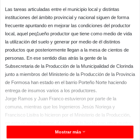
Las tareas articuladas entre el municipio local y distintas
instituciones del ámbito provincial y nacional siguen de forma
frecuente apuntando en mejorar las condiciones del productor
local, aquel peq1ueño productor que tiene como medio de vida
la utilización del suelo y generar por medio de él distintos
productos que posteriormente llegan a la mesa de cientos de
personas. En ese sentido días atrás la gente de la
Subsecretaria de la Producción de la Municipalidad de Clorinda
junto a miembros del Ministerio de la Producción de la Provincia
de Formosa han estado en el barrio Porteño Norte haciendo
entrega de insumos varios a los productores.
Jorge Ramos y Juan Franco estuvieron por parte de la
comuna, mientras que los Ingenieros Jesús Noriega y
Francisco Lisitra lo hicieron por el Ministerio de la Producción,
en esta ocasión llegaron al igual que lo hecho con otros puntos
con semillas de distintos productos que están listas para ser
Mostrar más
utilizadas. “Este tipo de encuentros y asistencias los estamos