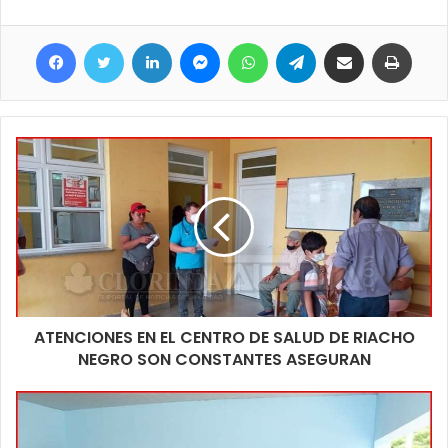
llevando delante de manera periódica, hemos pasado con
Facebook
Twitter
LinkedIn
Messenger
WhatsApp
Telegram
Compartir por correo electrónico
Imprim
asistencia a la gente de la zona de los kilómetros camino a
Pilcomayo, luego estuvimos con vecinos de Riacho Negro y
este era el momento de los productores del Porteño Norte con
quienes estamos siempre” decía Ramos.
ATENCIONES EN EL CENTRO DE SALUD DE RIACHO
NEGRO SON CONSTANTES ASEGURAN