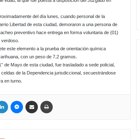
e edad, la que fue puesta a disposición del Juzgado en
proximadamente del día lunes, cuando personal de la
Barrio Libertad de esta ciudad, demoraron a una persona de
cacheo preventivo hace entrega en forma voluntaria de (01)
r verdoso.
te este elemento a la prueba de orientación química
 Marihuana, con un peso de 7,2 gramos.
1° de Mayo de esta ciudad, fue trasladado a sede policial,
n celdas de la Dependencia jurisdiccional, secuestrándose
ra en turno.
ter
LinkedIn
Messenger
Compartir por correo electrónico
Imprimir