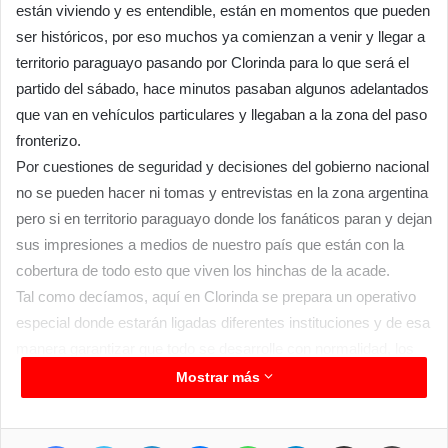
están viviendo y es entendible, están en momentos que pueden
ser históricos, por eso muchos ya comienzan a venir y llegar a
territorio paraguayo pasando por Clorinda para lo que será el
partido del sábado, hace minutos pasaban algunos adelantados
que van en vehículos particulares y llegaban a la zona del paso
fronterizo.
Por cuestiones de seguridad y decisiones del gobierno nacional
no se pueden hacer ni tomas y entrevistas en la zona argentina
pero si en territorio paraguayo donde los fanáticos paran y dejan
sus impresiones a medios de nuestro país que están con la
cobertura de todo esto que viven los hinchas de la acade.
Tal como decíamos, aquí en Clorinda se prepara un operativo
especial donde estarán ligadas diferentes instituciones y de esa
manera garantizar que todo se desarrolle con normalidad, los
hinchas vienen con una ilusión muy grande ya que después de
Mostrar más
muchos años están a muy poco de poder lograr un título
internacional.
Facebook
Twitter
LinkedIn
Messenger
WhatsApp
Telegram
Compartir por correo electrónico
Imprimir