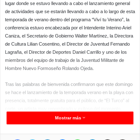
lugar donde se estuvo llevando a cabo el lanzamiento general
de actividades que se estarán llevando a cabo a lo largo de esta
temporada de verano dentro del programa “Viví tu Verano”, la
conferencia estuvo encabezada por el Intendente Interino Ariel
Caniza, el Secretario de Gobierno Walter Martínez, la Directora
de Cultura Lilian Cosentino, el Director de Juventud Fernando
Lagraña, el Director de Deportes Daniel Carrillo y uno de los
miembros del equipo de trabajo de la Juventud Militante de
Hombre Nuevo Formoseño Rolando Ojeda.
Tras las palabras de bienvenida confirmaron que este domingo
se hace el lanzamiento de la temporada verano en la playa con
presencia, totalmente gratuita para el público, de “El Turco” al
corte, un artista muy renombrado y exitoso del momento,
además de todos los otros atractivos naturales que brinda la
Mostrar más
playa que estará habilitada para ingreso a las aguas
únicamente los días domingos de 15 a 19 hs. ya que en ese
Facebook
Twitter
LinkedIn
Messenger
WhatsApp
Telegram
Compartir por correo electrónico
Imprimir