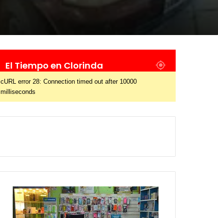
El Tiempo en Clorinda
cURL error 28: Connection timed out after 10000
milliseconds