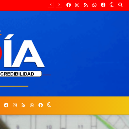
Facebook
Instagram
RSS
Whastapp
Facebook
Switch
Bu
skin
po
Facebook
Instagram
RSS
Whastapp
Facebook
Switch
skin