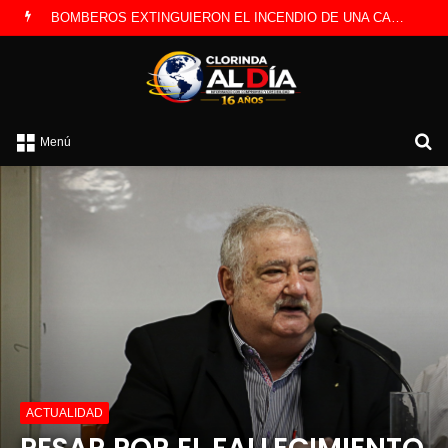
BOMBEROS EXTINGUIERON EL INCENDIO DE UNA CAMIONETA Y DETERMINARON QUE FUE POR UNA FALLA ELÉCTRICA
B
Menú
p
ACTUALIDAD