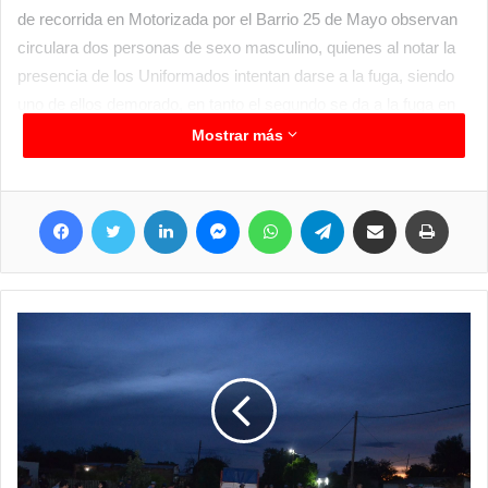
de recorrida en Motorizada por el Barrio 25 de Mayo observan
circulara dos personas de sexo masculino, quienes al notar la
presencia de los Uniformados intentan darse a la fuga, siendo
uno de ellos demorado, en tanto el segundo se da a la fuga en
zona descampada; identificado este individuo resulta ser de
Mostrar más
nacionalidad argentino, domiciliado en el Barrio 25 de Mayo de
esta ciudad, quien al cacheo de seguridad entre sus prendas de
Facebook
Twitter
LinkedIn
Messenger
WhatsApp
Telegram
Compartir por correo electrónico
Imprim
vestir (02) armas blancas, uno de ellos de unos 25 centímetros
de largo, con mango de material plástico de color rojo y el otro
de 30 centímetros, con mango de material metálico.
Estas personas fueron trasladadas a sede policial,
notificándoseles sus causas Contravencionales, continuando
en Libertad; en tanto los elementos secuestrados permanecen
en sede policial a disposición del Juzgado en turno.