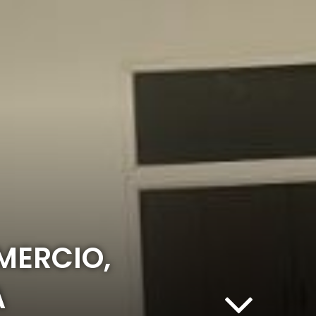
MERCIO,
A