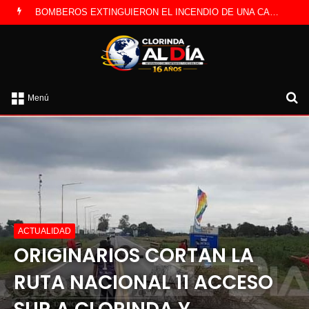
LA POLICÍA INVESTIGA ROBO A CAMBISTA OCURRIDO ESTE JUEVES
B
Menú
po
ACTUALIDAD
ORIGINARIOS CORTAN LA
RUTA NACIONAL 11 ACCESO