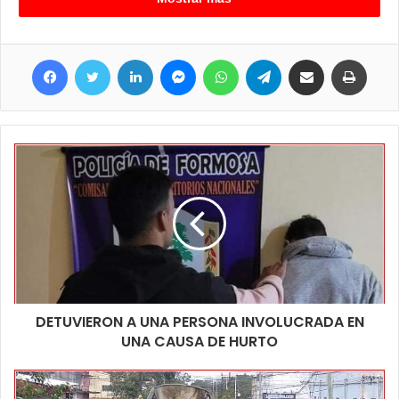
se muestran molestos por tener interrumpida la posibilidad de
circular libremente. Otra cuestión que indigna a quienes intentan
Facebook
Twitter
LinkedIn
Messenger
WhatsApp
Telegram
Compartir por correo electrónico
Imprim
transitar es que siendo tan pocas personas puedan generar la
interrupción de una vía de circulación tan importante, entre los
más afectados están los colectivos de larga distancia que
vienen o van a Clorinda y ven afectados los horarios y les
generan demoras, no se descarta que esta modalidad de
protesta pueda ir modificándose con el correr de las horas.
DETUVIERON A UNA PERSONA INVOLUCRADA EN
UNA CAUSA DE HURTO