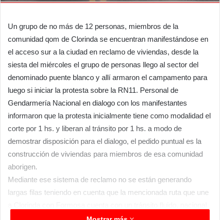
Un grupo de no más de 12 personas, miembros de la
comunidad qom de Clorinda se encuentran manifestándose en
el acceso sur a la ciudad en reclamo de viviendas, desde la
siesta del miércoles el grupo de personas llego al sector del
denominado puente blanco y allí armaron el campamento para
luego si iniciar la protesta sobre la RN11. Personal de
Gendarmería Nacional en dialogo con los manifestantes
informaron que la protesta inicialmente tiene como modalidad el
corte por 1 hs. y liberan al tránsito por 1 hs. a modo de
demostrar disposición para el dialogo, el pedido puntual es la
construcción de viviendas para miembros de esa comunidad
aborigen.
Mediante ese sistema de reclamo no se están generando
largas filas teniendo en cuenta que la mencionada ruta que une
a Clorinda con Formosa cuenta con un tránsito fluido, nacional
e internacional, de igual forma, aquellos que se ven afectados
Mostrar más