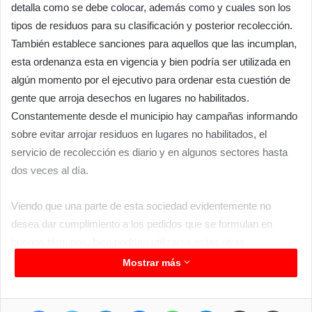
detalla como se debe colocar, además como y cuales son los
tipos de residuos para su clasificación y posterior recolección.
También establece sanciones para aquellos que las incumplan,
esta ordenanza esta en vigencia y bien podría ser utilizada en
algún momento por el ejecutivo para ordenar esta cuestión de
gente que arroja desechos en lugares no habilitados.
Constantemente desde el municipio hay campañas informando
sobre evitar arrojar residuos en lugares no habilitados, el
servicio de recolección es diario y en algunos sectores hasta
dos veces al día.
Viendo que una parte de esta sociedad evidentemente no
desea dar cumplimiento a los pedidos que se formulan en
buenos términos, bien podrían utilizarse estas otras
herramientas, como la mencionada ordenanza y si se detecta a
Mostrar más
los infractores, hacerles conocer las sanciones económicas
que les cabe. Hay cuestiones elementales dentro de una
Facebook
Twitter
LinkedIn
Messenger
WhatsApp
Telegram
Compartir por correo electrónico
Imprimir