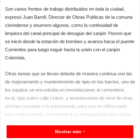
Son varios frentes de trabajo distribuidos en toda la ciudad,
expresó Juan Barofi, Director de Obras Publicas de la comuna
clorindense y enumero algunos, como la continuidad de
limpieza del canal principal de desagüe del zanjón Ytororó que
se inició desde la estación de bombeo y avanza hacia el puente
Corrientes para luego seguir hasta la unión con el zanjón
Colombia.
Otras tareas que se llevan delante de manera continua son las
de mejoramiento y mantenimiento de ripio en los barrios, uno de
los equipos se encontraba en inmediaciones al cementerio
local, ripio sobre calle Liniers, y levantamiento de nivel de otras
arterias cercanas a la mencionada, para eso se utiliza suelo
seco seleccionado, se procede a su compactación para luego
colocar el enripiado. Otro de los equipos se encontraba en zona
oeste sobre calle Pancho Bogarin.
Mostrar más