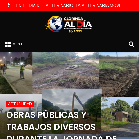
EN EL DÍA DEL VETERINARIO, LA VETERINARIA MÓVIL MUNICIPAL VISITO EL BARRIO TOBA
B
Menú
p
ACTUALIDAD
OBRAS PÚBLICAS Y
TRABAJOS DIVERSOS