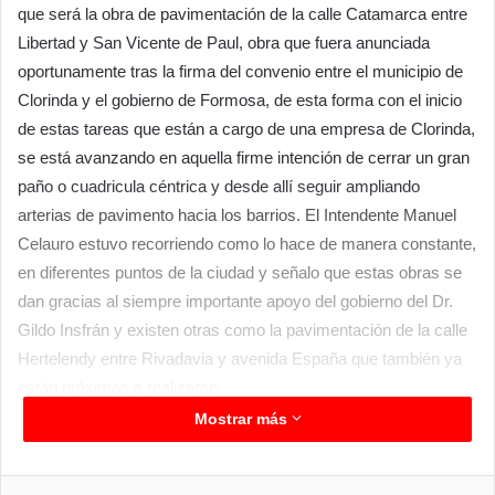
que será la obra de pavimentación de la calle Catamarca entre
Libertad y San Vicente de Paul, obra que fuera anunciada
oportunamente tras la firma del convenio entre el municipio de
Clorinda y el gobierno de Formosa, de esta forma con el inicio
de estas tareas que están a cargo de una empresa de Clorinda,
se está avanzando en aquella firme intención de cerrar un gran
paño o cuadricula céntrica y desde allí seguir ampliando
arterias de pavimento hacia los barrios. El Intendente Manuel
Celauro estuvo recorriendo como lo hace de manera constante,
en diferentes puntos de la ciudad y señalo que estas obras se
dan gracias al siempre importante apoyo del gobierno del Dr.
Gildo Insfrán y existen otras como la pavimentación de la calle
Hertelendy entre Rivadavia y avenida España que también ya
están próximas a realizarse.
FALTA MENOS
Mostrar más
Otra obra de pavimentación con desagües que está en plena
ejecución es la de la calle Mendoza que se inició desde la
Facebook
Twitter
LinkedIn
Messenger
WhatsApp
Telegram
Compartir por correo electrónico
Imprim