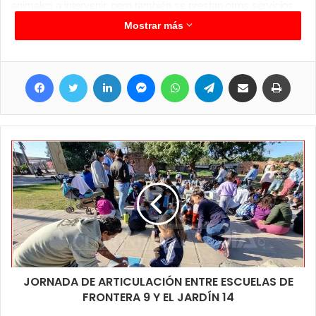
animales a intervenir, pero también se prestan otros servicios
tales como aplicación de antiparasitarios y antirrábicas.
Mostrar más
Este viernes continúa la veterinaria móvil en ese barrio,
recordando que los operativos se dan jueves y viernes de cada
Facebook
Twitter
LinkedIn
Messenger
WhatsApp
Telegram
Compartir por correo electrónico
Imprim
semana, ya con los animales asignados para las castraciones
y los demás servicios si pueden acercarse los propietarios con
sus animales para el control pertinente. Una de las miembros
de las asociaciones proteccionistas, Laura Escobio, nos
manifestó y destacó el compromiso de los dueños de
mascotas que se acercaron con sus animales en gran número
demostrando sus intenciones de cuidado a cada uno de ellos.
JORNADA DE ARTICULACIÓN ENTRE ESCUELAS DE
FRONTERA 9 Y EL JARDÍN 14