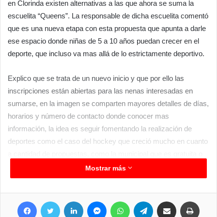
en Clorinda existen alternativas a las que ahora se suma la
escuelita “Queens”. La responsable de dicha escuelita comentó
que es una nueva etapa con esta propuesta que apunta a darle
ese espacio donde niñas de 5 a 10 años puedan crecer en el
deporte, que incluso va mas allá de lo estrictamente deportivo.
Explico que se trata de un nuevo inicio y que por ello las
inscripciones están abiertas para las nenas interesadas en
sumarse, en la imagen se comparten mayores detalles de días,
horarios y número de contacto donde conocer mas
información, la idea es seguir fomentando la realización de
deportes como el caso del hockey que creció mucho en cuanto
a cantidad de propuestas, como la municipal que es gratuita o
caso de escuelas privadas que son alternativas muy requeridas
Mostrar más
y esta es una de ellas.
Facebook
Twitter
LinkedIn
Messenger
WhatsApp
Telegram
Compartir por correo electrónico
Imprimir