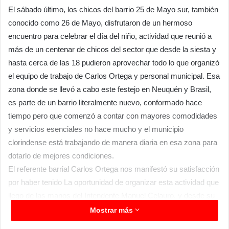
El sábado último, los chicos del barrio 25 de Mayo sur, también
conocido como 26 de Mayo, disfrutaron de un hermoso
encuentro para celebrar el día del niño, actividad que reunió a
más de un centenar de chicos del sector que desde la siesta y
hasta cerca de las 18 pudieron aprovechar todo lo que organizó
el equipo de trabajo de Carlos Ortega y personal municipal. Esa
zona donde se llevó a cabo este festejo en Neuquén y Brasil,
es parte de un barrio literalmente nuevo, conformado hace
tiempo pero que comenzó a contar con mayores comodidades
y servicios esenciales no hace mucho y el municipio
clorindense está trabajando de manera diaria en esa zona para
dotarlo de mejores condiciones.
El referente barrial Carlos Ortega nos manifestó su satisfacción
por haber tenido La oportunidad de organizar esta actividad que
llego de las manos del Intendente Manuel Celauro, y desde su
rol de referente del Ministerio de la Comunidad de Formosa
Mostrar más
también sumando para que la comunidad en este caso de esa