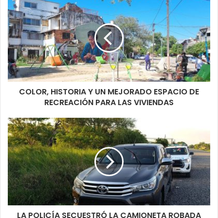
Con el compromiso del gobierno provincial de seguir
acompañando el desarrollo integral del pequeño productor
paippero, a través de su organización, fortaleciendo su
identidad cultural dentro del modelo productivo formoseño se
dio por finalizado el encuentro, el que se seguirá replicando en
varias zonas productivas de la provincia.
COLOR, HISTORIA Y UN MEJORADO ESPACIO DE
RECREACIÓN PARA LAS VIVIENDAS
LA POLICÍA SECUESTRÓ LA CAMIONETA ROBADA