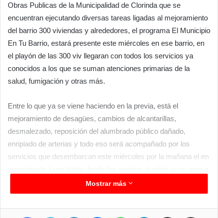
Obras Publicas de la Municipalidad de Clorinda que se
encuentran ejecutando diversas tareas ligadas al mejoramiento
del barrio 300 viviendas y alrededores, el programa El Municipio
En Tu Barrio, estará presente este miércoles en ese barrio, en
el playón de las 300 viv llegaran con todos los servicios ya
conocidos a los que se suman atenciones primarias de la
salud, fumigación y otras más.
Entre lo que ya se viene haciendo en la previa, está el
mejoramiento de desagües, cambios de alcantarillas,
desmalezado, reposición del alumbrado público dañado,
enripiado de arterias y todo eso será acompañado por los
servicios que desembarcan este miércoles por la mañana el en
mencionado lugar hasta donde los vecinos pueden acercarse a
solicitar asesoramiento general gratuito.
Mostrar más
Facebook
Twitter
LinkedIn
Messenger
WhatsApp
Telegram
Compartir por correo electrónico
Imprimir