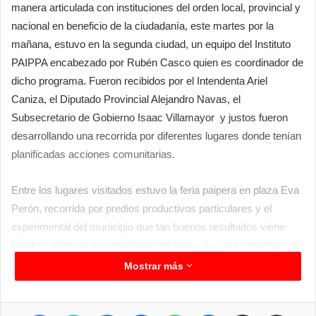
manera articulada con instituciones del orden local, provincial y
nacional en beneficio de la ciudadanía, este martes por la
mañana, estuvo en la segunda ciudad, un equipo del Instituto
PAIPPA encabezado por Rubén Casco quien es coordinador de
dicho programa. Fueron recibidos por el Intendenta Ariel
Caniza, el Diputado Provincial Alejandro Navas, el
Subsecretario de Gobierno Isaac Villamayor y justos fueron
desarrollando una recorrida por diferentes lugares donde tenían
planificadas acciones comunitarias.
Entre los lugares visitados estuvo la feria paipera en plaza Eva
Perón, recorrida por predios productivos particulares y el
experimental del municipio que tan buenos resultados viene
dando y además acompañando en lo que fue una capacitación
en huerta para alumnos de la comunidad educativa de la EPEP
Mostrar más
N°241.
Facebook
Twitter
LinkedIn
Messenger
WhatsApp
Telegram
Compartir por correo electrónico
Imprimir