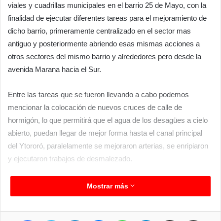
viales y cuadrillas municipales en el barrio 25 de Mayo, con la
finalidad de ejecutar diferentes tareas para el mejoramiento de
dicho barrio, primeramente centralizado en el sector mas
antiguo y posteriormente abriendo esas mismas acciones a
otros sectores del mismo barrio y alrededores pero desde la
avenida Marana hacia el Sur.
Entre las tareas que se fueron llevando a cabo podemos
mencionar la colocación de nuevos cruces de calle de
hormigón, lo que permitirá que el agua de los desagües a cielo
abierto, puedan llegar de mejor forma hasta el canal principal
del Ytororó, paralelamente se mejoraron arterias, se enripiaron
y ejecutaron trabajos de desmalezado.
Vecinos agradecieron estos trabajos que recibió el sector y
Mostrar más
destacaron que esto les permitirá contar con calles en mejores
condiciones para jornadas de lluvia y así entrar o salir de mejor
Facebook
Twitter
LinkedIn
Messenger
WhatsApp
Telegram
Compartir por correo electrónico
Imprimir