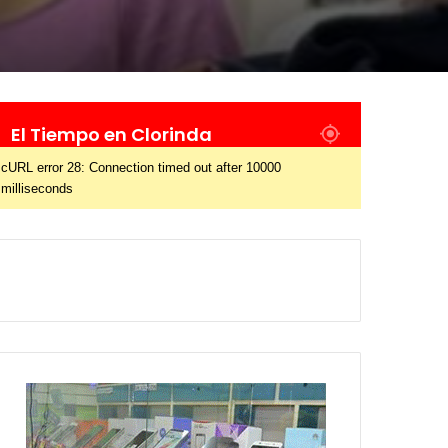
El Tiempo en Clorinda
cURL error 28: Connection timed out after 10000
milliseconds