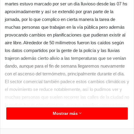
martes estuvo marcado por ser un día lluvioso desde las 07 hs
aproximadamente y así se extendió por gran parte de la
jornada, por lo que complico en cierta manera la tarea de
muchas personas que trabajan en la vía pública pero además
provocando cambios en planificaciones que pudieran existir al
aire libre. Alrededor de 50 milímetros fueron los caídos según
los datos compartidos por la gente de la policía y las lluvias
trajeron además cierto alivio a las temperaturas que se venían
dando, aunque para el fin de semana llegaremos nuevamente
con el ascenso del termómetro, principalmente durante el día.
El sector comercial también padece estos cambios climáticos y
el movimiento se reduce notablemente, así lo pudimos ver y
muchas personas que suelen recorrer las calles de la ciudad no
lo podían hacer cómodamente, aunque aquellos compradores
que se encontraban en vehículos si tenían esa alternativa de
Mostrar más
llegarse y bajar más cómodamente ya que incluso había
menos circulación vehicular por ejemplo desde avenida 25 de
Facebook
Twitter
LinkedIn
Messenger
WhatsApp
Telegram
Compartir por correo electrónico
Imprim