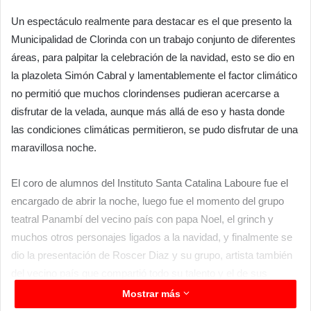
Un espectáculo realmente para destacar es el que presento la
Municipalidad de Clorinda con un trabajo conjunto de diferentes
áreas, para palpitar la celebración de la navidad, esto se dio en
la plazoleta Simón Cabral y lamentablemente el factor climático
no permitió que muchos clorindenses pudieran acercarse a
disfrutar de la velada, aunque más allá de eso y hasta donde
las condiciones climáticas permitieron, se pudo disfrutar de una
maravillosa noche.
El coro de alumnos del Instituto Santa Catalina Laboure fue el
encargado de abrir la noche, luego fue el momento del grupo
teatral Panambí del vecino país con papa Noel, el grinch y
muchos otros personajes ligados a la navidad, y finalmente se
dio la presentación de Roscer Diaz y su grupo, artista también
del vecino país que compartió todo su talento y el de sus
músicos para llenar de música la previa a la noche buena.
Mostrar más