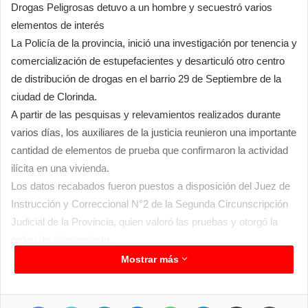
Drogas Peligrosas detuvo a un hombre y secuestró varios
elementos de interés
La Policía de la provincia, inició una investigación por tenencia y
comercialización de estupefacientes y desarticuló otro centro
de distribución de drogas en el barrio 29 de Septiembre de la
ciudad de Clorinda.
A partir de las pesquisas y relevamientos realizados durante
varios días, los auxiliares de la justicia reunieron una importante
cantidad de elementos de prueba que confirmaron la actividad
ilícita en una vivienda.
Los datos recabados fueron puestos a disposición del Juez de
Instrucción y Correccional N°2 de la Segunda Circunscripción
Judicial de la Provincia, quien valoró las pruebas y otorgó la
orden de allanamiento.
Mostrar más
Facebook
Twitter
LinkedIn
Messenger
WhatsApp
Telegram
Compartir por correo electrónico
Imprim