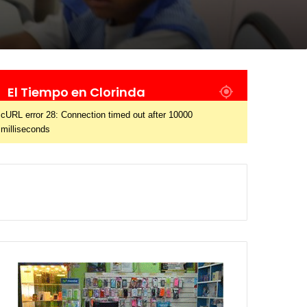
El Tiempo en Clorinda
cURL error 28: Connection timed out after 10000
milliseconds