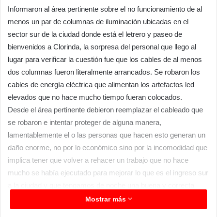
Informaron al área pertinente sobre el no funcionamiento de al
menos un par de columnas de iluminación ubicadas en el
sector sur de la ciudad donde está el letrero y paseo de
bienvenidos a Clorinda, la sorpresa del personal que llego al
lugar para verificar la cuestión fue que los cables de al menos
dos columnas fueron literalmente arrancados. Se robaron los
cables de energía eléctrica que alimentan los artefactos led
elevados que no hace mucho tiempo fueran colocados.
Desde el área pertinente debieron reemplazar el cableado que
se robaron e intentar proteger de alguna manera,
lamentablemente el o las personas que hacen esto generan un
daño enorme, no por lo económico sino por la incomodidad que
implica tener que volver a rehacer un trabajo que no hace
mucho se había ejecutado para mejorar lo que es el ingreso sur
a la ciudad y que tengamos de noche una buena y correcta
iluminación que brinde seguridad a quienes se acercan por
Mostrar más
diferentes motivos principalmente compartir un mate, ver el