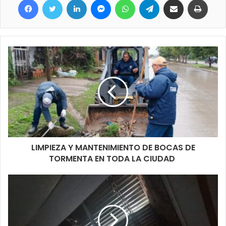
Enzo, Julián y el resto de los grandes jugadores que nos invitan
a volver a soñar con ganar la copa.
LIMPIEZA Y MANTENIMIENTO DE BOCAS DE
TORMENTA EN TODA LA CIUDAD