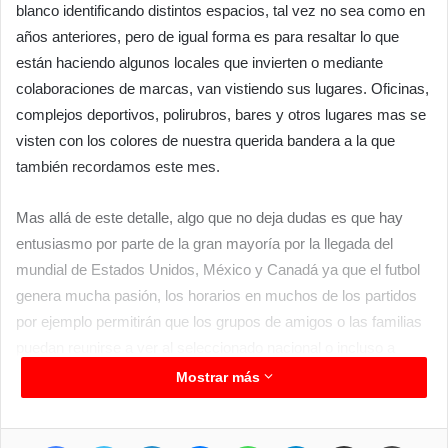
blanco identificando distintos espacios, tal vez no sea como en
años anteriores, pero de igual forma es para resaltar lo que
están haciendo algunos locales que invierten o mediante
colaboraciones de marcas, van vistiendo sus lugares. Oficinas,
complejos deportivos, polirubros, bares y otros lugares mas se
visten con los colores de nuestra querida bandera a la que
también recordamos este mes.
Mas allá de este detalle, algo que no deja dudas es que hay
entusiasmo por parte de la gran mayoría por la llegada del
mundial de Estados Unidos, México y Canadá ya que el futbol
genera mucha pasión, los horarios en muchos de los partidos
por ejemplo permitirán que los grupos de amigos o las familias
puedan reunirse a ver al seleccionado nacional o incluso a
nuestros vecinos de Paraguay que vuelven a esta cita futbolera
Mostrar más
tras 16 años. Desde Clorinda también esta en entusiasmo por
darle el apoyo al seleccionado de Messi, De Paul, el Dibu,
Facebook
Twitter
LinkedIn
Messenger
WhatsApp
Telegram
Compartir por correo electrónico
Imprimir