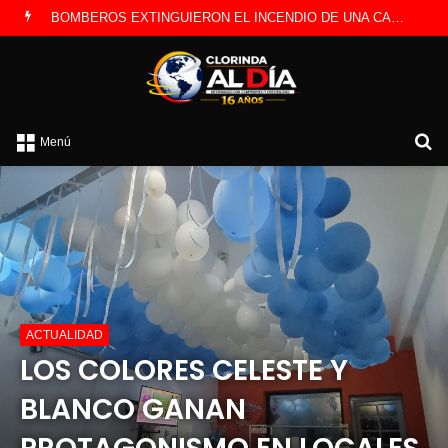
LA POLICÍA INVESTIGA ROBO A CAMBISTA OCURRIDO ESTE JUEVES
B
Menú
p
ACTUALIDAD
LOS COLORES CELESTE Y
BLANCO GANAN