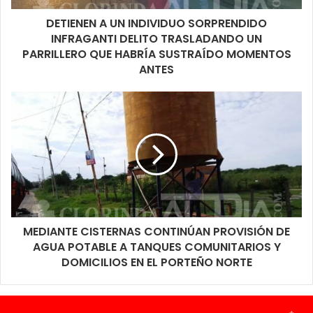
mosquitos. Al igual que en el anterior caso, solicitan que
DETIENEN A UN INDIVIDUO SORPRENDIDO
quienes concurran lo hagan cuidando la limpieza del predio y
INFRAGANTI DELITO TRASLADANDO UN
respeten los espacios ocupados por otras personas.
PARRILLERO QUE HABRÍA SUSTRAÍDO MOMENTOS
ANTES
MEDIANTE CISTERNAS CONTINÚAN PROVISIÓN DE
AGUA POTABLE A TANQUES COMUNITARIOS Y
DOMICILIOS EN EL PORTEÑO NORTE