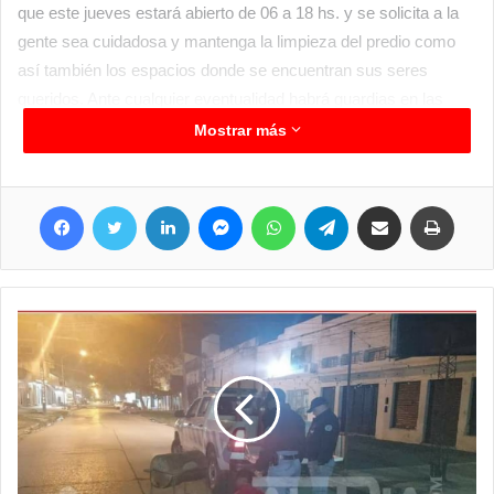
que este jueves estará abierto de 06 a 18 hs. y se solicita a la
gente sea cuidadosa y mantenga la limpieza del predio como
así también los espacios donde se encuentran sus seres
queridos. Ante cualquier eventualidad habrá guardias en las
oficinas ubicadas sobre el ingreso que da a la calle Ayacucho, y
Mostrar más
todos los accesos estarán disponibles.
Recordemos que Clorinda además del cementerio “La Piedad”
Facebook
Twitter
LinkedIn
Messenger
WhatsApp
Telegram
Compartir por correo electrónico
Imprim
cuenta con otros dos campos santos, el de Puerto Pilcomayo y
el de Riacho Negro, donde la gente de la delegación de ese
barrio a cargo de Juan Franco estuvo dando los últimos
retoques de limpieza y nos manifestaba que también al igual
que el anterior caso estarán con guardias rotativas a lo largo del
jueves por cualquier eventualidad, el predio se encuentra limpio
y ordenado para que quienes tengan a sus seres queridos
puedan estar más cómodos, de igual forma se recomienda
tomar precauciones con repelente principalmente ya que las
últimas lluvias hicieron que exista mayor proliferación de