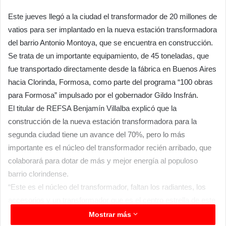
Este jueves llegó a la ciudad el transformador de 20 millones de
vatios para ser implantado en la nueva estación transformadora
del barrio Antonio Montoya, que se encuentra en construcción.
Se trata de un importante equipamiento, de 45 toneladas, que
fue transportado directamente desde la fábrica en Buenos Aires
hacia Clorinda, Formosa, como parte del programa “100 obras
para Formosa” impulsado por el gobernador Gildo Insfrán.
El titular de REFSA Benjamín Villalba explicó que la
construcción de la nueva estación transformadora para la
segunda ciudad tiene un avance del 70%, pero lo más
importante es el núcleo del transformador recién arribado, que
colaborará para dotar de más y mejor energía al populoso
barrio clorindense.
“Este es el núcleo del transformador, faltan los radiantes, los
accesorios y un transformador que es el centro estrella de este
tipo de transformadores” aclaró el funcionario. “El transformador
Mostrar más