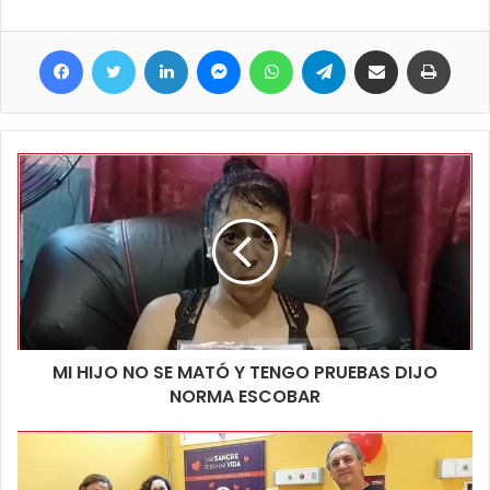
se implanta en una nueva estación transformadora, con cuatro
salidas, una línea de 33 mil voltios que sale desde la estación
Facebook
Twitter
LinkedIn
Messenger
WhatsApp
Telegram
Compartir por correo electrónico
Imprim
transformadora de Clorinda, dará energía, mejorando la vieja
estación transformadora del 1° de mayo con capacidad de 10
megas, estamos duplicando con esto” enfatizó.
Se trata de una obra que mejorara en poco tiempo el servicio de
distribución de energía domiciliaria y dará solución a miles de
clorindenses de la zona oeste de la segunda ciudad de la
provincia y gran parte de los últimos complejos habitacionales
entregados.
MI HIJO NO SE MATÓ Y TENGO PRUEBAS DIJO
NORMA ESCOBAR