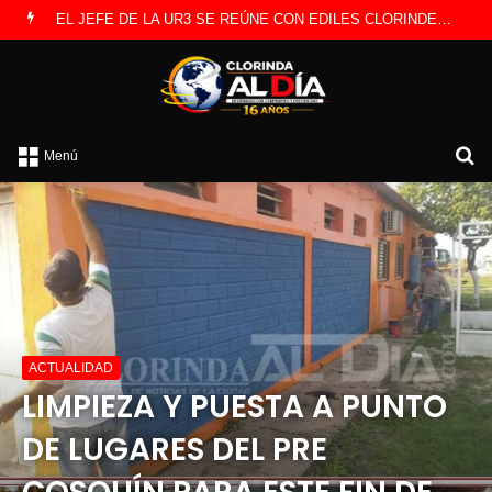
LANZAN INSCRIPCIONES PARA COMPETENCIA DE PESCA EN COSTAS DEL RÍO PARAGUAY
B
Menú
po
ACTUALIDAD
LIMPIEZA Y PUESTA A PUNTO
DE LUGARES DEL PRE