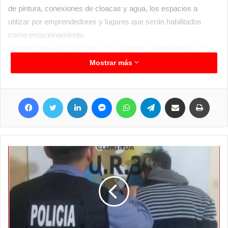
de pintura, conexiones de cloacas y agua, los espacios a
utilizar por emprendedores y lugares que serán habilitados
como estacionamiento.
En tanto que en el sum del I.T.S.J apenas se requiere de un
repaso de limpieza ya que se encuentra todo en orden según
Mostrar más
nos comentaba la gente de la organización, pero de igual forma
siempre se encuentran equipos municipales dispuestos a
Facebook
Twitter
LinkedIn
Messenger
WhatsApp
Telegram
Compartir por correo electrónico
Imprim
colaborar con lo que resulte necesario, allí en ese lugar se
realizará la parte competitiva, donde también habrá un gran
espectáculo de la mano de aquellos que buscan ganar y llegar
al máximo certamen folclórico nacional.