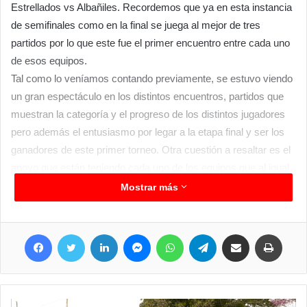
Estrellados vs Albañiles. Recordemos que ya en esta instancia
de semifinales como en la final se juega al mejor de tres
partidos por lo que este fue el primer encuentro entre cada uno
de esos equipos.
Tal como lo veníamos contando previamente, se estuvo viendo
un gran espectáculo en los distintos encuentros, partidos que
muestran la categoría y el progreso de los distintos jugadores
pero además el entusiasmo por legar a la etapa final y ser los
ganadores de este primer torneo. Otra cuestión a resaltar es el
apoyo que están teniendo cada uno de los equipos que al igual
que su rendimiento fueron de menor a mayor con el apoyo,
Mostrar más
según señalaban desde la dirección de deportes, los
encuentros están disputándose en el Polideportivo Municipal.
Facebook
Twitter
LinkedIn
Messenger
WhatsApp
Telegram
Compartir por correo electrónico
Imprim