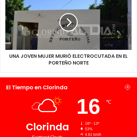
UNA JOVEN MUJER MURIÓ ELECTROCUTADA EN EL
PORTEÑO NORTE
El Tiempo en Clorinda
16
℃
Clorinda
16º - 13º
53%
4.61 km/h