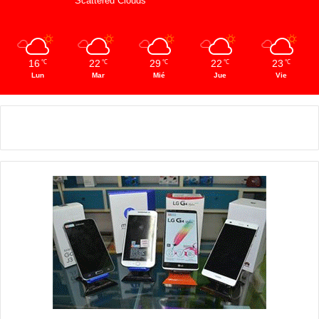
Scattered Clouds
16
22
29
22
23
℃
℃
℃
℃
℃
Lun
Mar
Mié
Jue
Vie