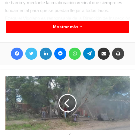
de barrio y mediante la colaboración vecinal que siempre es
fundamental para que se puedan llegar a todos lados.
Ezequiel Viggiano es responsable de la Dirección de Inspección
urbana y manifestó que mediante esa tarea articulada con la
Mostrar más
gente de Bromatología se logra establecer estas cuestiones
que apuntan a que el vecino clorindense y los compradores en
Facebook
Twitter
LinkedIn
Messenger
WhatsApp
Telegram
Compartir por correo electrónico
Imprim
general adquieran productos que estén aptos para su consumo,
por otra parte volvió a resaltar que estos controles se ejercen
de forma constante y aleatoria, visitando los diferentes barrios,
pero siempre están recibiendo las denuncias de los vecinos, los
que pueden acercarse a Irigoyen entre Italia y José Fernández
Cancio donde pueden radicar las mismas para que
posteriormente se designe el equipo de control. Los productos
vencidos no solo que fueron retirados de su venta, sino que
además se labran las actuaciones y su secuestro para
posterior destrucción.