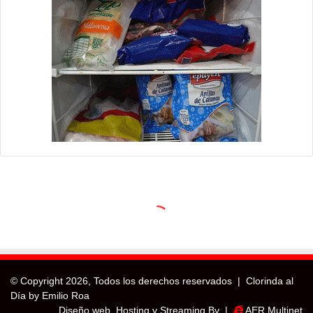
© Copyright
2026, Todos los derechos reservados |
Clorinda al
Día by Emilio Roa
Diseño web, Hosting y Streaming By |
AER Multinet