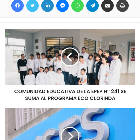
va ayudando a proteger a los animales, el jefe comunal además
resalto el compromiso de muchos vecinos que entienden de la
importancia de vacunar a sus mascotas y las traen para
hacerlo.
La gente de Inspección Urbana y de bromatología estuvo atenta
acompañando todo el desarrollo de la presencia de este
servicio en ambos días, coordinando y organizando
principalmente todo lo ligado a la vacunación de perros y gatos.
COMUNIDAD EDUCATIVA DE LA EPEP N° 241 SE
SUMA AL PROGRAMA ECO CLORINDA