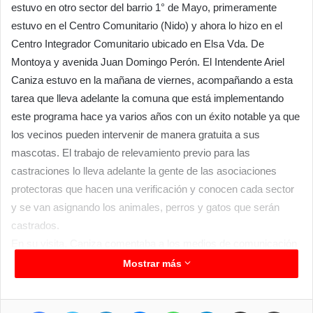
estuvo en otro sector del barrio 1° de Mayo, primeramente
estuvo en el Centro Comunitario (Nido) y ahora lo hizo en el
Centro Integrador Comunitario ubicado en Elsa Vda. De
Montoya y avenida Juan Domingo Perón. El Intendente Ariel
Caniza estuvo en la mañana de viernes, acompañando a esta
tarea que lleva adelante la comuna que está implementando
este programa hace ya varios años con un éxito notable ya que
los vecinos pueden intervenir de manera gratuita a sus
mascotas. El trabajo de relevamiento previo para las
castraciones lo lleva adelante la gente de las asociaciones
protectoras que hacen una verificación y conocen cada sector
y se van asignando los animales, perros y gatos que serán
castrados.
En su visita, Caniza comentaba a los medios de comunicación
que además del servicio de castración, también se hacen
Mostrar más
vacunaciones antirrábicas y desparasitaciones, en cada sector
se estima que se hacen un centenar de vacunaciones, lo cual
Facebook
Twitter
LinkedIn
Messenger
WhatsApp
Telegram
Compartir por correo electrónico
Imprim