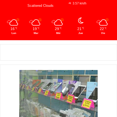
3.57 km/h
Scattered Clouds
16
19
29
21
22
℃
℃
℃
℃
℃
Lun
Mar
Mié
Jue
Vie