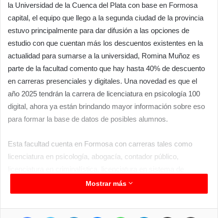
la Universidad de la Cuenca del Plata con base en Formosa
capital, el equipo que llego a la segunda ciudad de la provincia
estuvo principalmente para dar difusión a las opciones de
estudio con que cuentan más los descuentos existentes en la
actualidad para sumarse a la universidad, Romina Muñoz es
parte de la facultad comento que hay hasta 40% de descuento
en carreras presenciales y digitales. Una novedad es que el
año 2025 tendrán la carrera de licenciatura en psicología 100
digital, ahora ya están brindando mayor información sobre eso
para formar la base de datos de posibles alumnos.
Esta facultad cuenta en Formosa con carreras tales como
licenciatura en psicología, abogacía, contador público,
licenciatura en criminalística, licenciatura en sistema de
información, licenciatura en diseño gráfico y multimedia,
Mostrar más
licenciatura en nutrición y licenciatura en fonoaudiología. Para
más información pueden ingresar a la página web de la
Facebook
Twitter
LinkedIn
Messenger
WhatsApp
Telegram
Compartir por correo electrónico
Imprimir