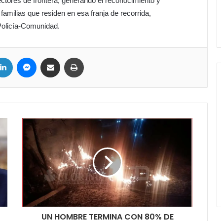
ectores de frontera, generando el reconocimiento y
familias que residen en esa franja de recorrida,
 Policía-Comunidad.
ter
LinkedIn
Messenger
Compartir por correo electrónico
Imprimir
UN HOMBRE TERMINA CON 80% DE