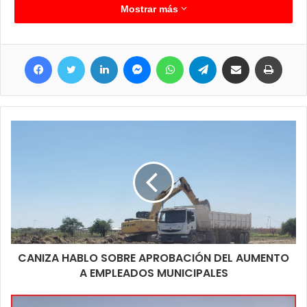
cual cambia mucho el aspecto de nuestras distintas calles de
Mostrar más
pavimento” decía Juan Carlos Morel, quien resaltó una vez
más el arduo trabajo de los municipales en cada una de las
Facebook
Twitter
LinkedIn
Messenger
WhatsApp
Telegram
Compartir por correo electrónico
Imprim
áreas.
CANIZA HABLO SOBRE APROBACIÓN DEL AUMENTO
A EMPLEADOS MUNICIPALES