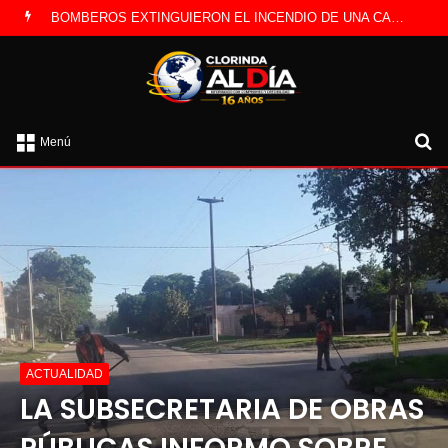
LA POLICÍA INVESTIGA ROBO A CAMBISTA OCURRIDO ESTE JUEVES
B
Menú
po
ACTUALIDAD
LA SUBSECRETARIA DE OBRAS