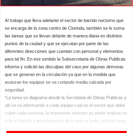
Al trabajo que lleva adelante el sector de barrido nocturno que
se encarga de la zona centro de Clorinda, también se le suma
las tareas que se llevan delante de manera diaria en distintos
puntos de la ciudad y que se ejecutan por parte de las
diferentes direcciones que cuentan con personal y elementos
para tal fin. En ese sentido la Subsecretaria de Obras Publicas
informo y solicitó las disculpas del caso por algunas demoras
que se generan en la circulación ya que en la medida que
avanzan los equipos se va cortando media calzada por
seguridad.
“La tarea se diagrama desde la Secretaria de Obras Publicas y
allí se va informando a cada equipo cual es el sector que debe
cubrir cada semana, lo importante siempre es poder realizar no
solo el barrido y levantamiento de lo que se junta, también para
una mejor terminación se hace la pintura de los cordones, lo