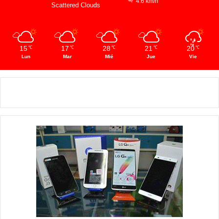
4.6 km/h
Scattered Clouds
15
17
28
21
20
℃
℃
℃
℃
℃
Lun
Mar
Mié
Jue
Vie