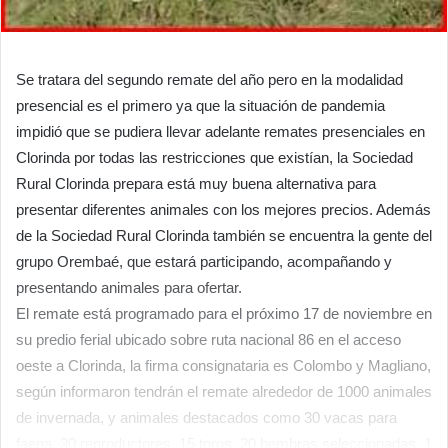
Se tratara del segundo remate del año pero en la modalidad
presencial es el primero ya que la situación de pandemia
impidió que se pudiera llevar adelante remates presenciales en
Clorinda por todas las restricciones que existían, la Sociedad
Rural Clorinda prepara está muy buena alternativa para
presentar diferentes animales con los mejores precios. Además
de la Sociedad Rural Clorinda también se encuentra la gente del
grupo Orembaé, que estará participando, acompañando y
presentando animales para ofertar.
El remate está programado para el próximo 17 de noviembre en
su predio ferial ubicado sobre ruta nacional 86 en el acceso
oeste a Clorinda, la firma consignataria es Colombo y Magliano,
según informaron tendrán el remate alrededor de 1000 animales
de invernada, y animales destacados como 30 vacas para
faena, 30 reproductores, 15 toros, 20 hembras seleccionadas, 1