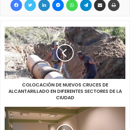
cuestiones que ayuden a brindar seguridad a las personas,
finalizó diciendo.
COLOCACIÓN DE NUEVOS CRUCES DE
ALCANTARILLADO EN DIFERENTES SECTORES DE LA
CIUDAD