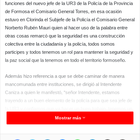
funciones del nuevo jefe de la UR3 de la Policía de la Provincia
de Formosa el Comisario General Torres, en esa ocasión
estuvo en Clorinda el Subjefe de la Policía el Comisario General
Norberto Rubén Mauri quien al hacer uso de la palabra entre
otras cosas remarcó que la seguridad es una construcción
colectiva entre la ciudadanía y la policía, todos somos
participes y todos tenemos un rol para mantener la seguridad y
la paz social que la tenemos en todo el territorio formoseño.
Además hizo referencia a que se debe caminar de manera
mancomunada entre instituciones, se dirigió al Intendente
Caniza a quien le manifestó, “señor Intendente, estamos
trayendo a un buen elemento de la policía para que sea jefe de
la UR3 y confiamos que va hacer un buen trabajo, tenemos un
año difícil de mucha actividad en todos los sentidos por lo que
Mostrar más
auguramos éxitos al Comisario general Torres” las puertas de la
jefatura de la policía están abiertas para mejorar y corregir
Facebook
Twitter
LinkedIn
Messenger
WhatsApp
Telegram
Compartir por correo electrónico
Imprimir