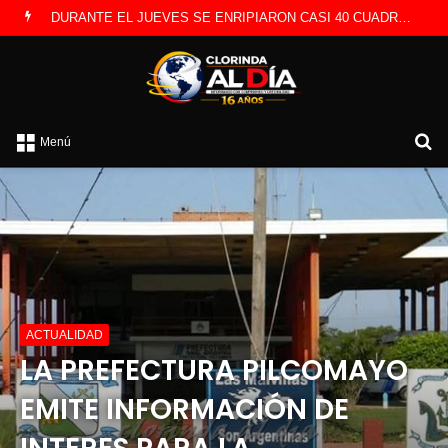
DURANTE EL JUEVES SE ENRIPIARON CASI 40 CUADRAS INFORMARON DESDE OBRAS PUBLICAS
B
Menú
p
ACTUALIDAD
LA PREFECTURA PILCOMAYO
EMITE INFORMACIÓN DE