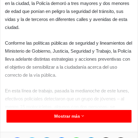
en la ciudad, la Policía demoró a tres mayores y dos menores
de edad que ponían en peligro la seguridad del tránsito, sus
vidas y la de terceros en diferentes calles y avenidas de esta
ciudad.
Conforme las políticas públicas de seguridad y lineamientos del
Ministerio de Gobierno, Justicia, Seguridad y Trabajo, la Policía
lleva adelante distintas estrategias y acciones preventivas con
el objetivo de sensibilizar a la ciudadanía acerca del uso
correcto de la vía pública.
En esta línea de trabajo, pasada la medianoche de este lunes,
efectivos policiales detectaron que un grupo de jóvenes – al
menos 15 motocicletas, algunos con dos personas- se
desplazaban por las rutas Nacionales 11, 86, Colectoras,
Mostrar más
Avenidas del microcentro y calles de diferentes barrios,
realizando maniobras peligrosas a velocidades no permitidas,
Facebook
Twitter
LinkedIn
Messenger
WhatsApp
Telegram
Compartir por correo electrónico
Imprimir