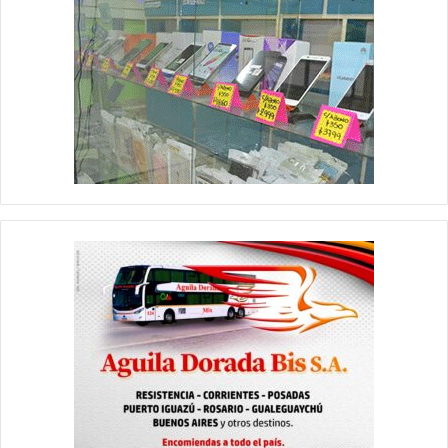
procediendo al secuestro y traslado de todo hasta la sede
policial.
Po otra parte, con los datos aportados por los vecinos, personal
policial estableció la identidad del presunto autor del hecho,
demorado en calles internas del barrio.
En consecuencia, detenido y bienes recuperados fueron
trasladados hasta la sede policial, donde el damnificado
reconoció los bienes recuperados como de su propiedad, por lo
que el detenido quedó alojado en una de las celdas de la
dependencia policial, a disposición de la justicia.