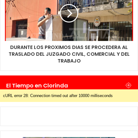
DURANTE LOS PROXIMOS DIAS SE PROCEDERA AL
TRASLADO DEL JUZGADO CIVIL, COMERCIAL Y DEL
TRABAJO
El Tiempo en Clorinda
cURL error 28: Connection timed out after 10000 milliseconds
Una vez en el lugar dialogaron con una mujer, a quien se le
puso al tanto de lo que había sucedido y al enterarse sobre la
procedencia de los objetos que había en su casa, hizo entrega
en forma voluntaria de un tubo de gas y un amplificador,