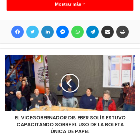
detención de los jóvenes y secuestro del arma de fuego.
Mostrar más
Facebook
Twitter
LinkedIn
Messenger
WhatsApp
Telegram
Compartir por correo electrónico
Imprimir
EL VICEGOBERNADOR DR. EBER SOLÍS ESTUVO
CAPACITANDO SOBRE EL USO DE LA BOLETA
ÚNICA DE PAPEL