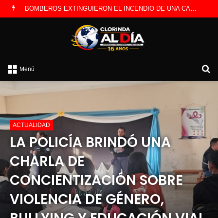
LA POLICÍA INVESTIGA ROBO A CAMBISTA OCURRIDO ESTE JUEVES
B
Menú
p
ACTUALIDAD
LA POLICÍA BRINDÓ UNA
CHARLA DE
CONCIENTIZACIÓN SOBRE
VIOLENCIA DE GÉNERO,