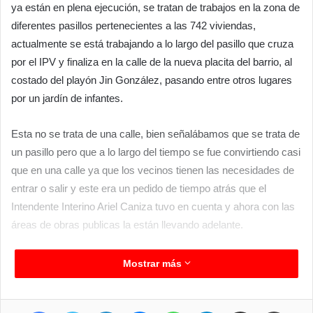
ya están en plena ejecución, se tratan de trabajos en la zona de
diferentes pasillos pertenecientes a las 742 viviendas,
actualmente se está trabajando a lo largo del pasillo que cruza
por el IPV y finaliza en la calle de la nueva placita del barrio, al
costado del playón Jin González, pasando entre otros lugares
por un jardín de infantes.
Esta no se trata de una calle, bien señalábamos que se trata de
un pasillo pero que a lo largo del tiempo se fue convirtiendo casi
que en una calle ya que los vecinos tienen las necesidades de
entrar o salir y este era un pedido de tiempo atrás que el
Intendente Interino Ariel Caniza tuvo en cuenta y ahora con las
áreas de obras publicas la están llevando adelante.
Desmalezado, nivelación del parterre, poda de árboles,
Mostrar más
reposición de luminarias y hasta enripiado es parte de lo que se
viene haciendo, el propio Caniza estuvo charlando con vecinos
Facebook
Twitter
LinkedIn
Messenger
WhatsApp
Telegram
Compartir por correo electrónico
Imprimir