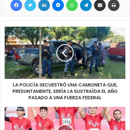
y escuchando sus recomendaciones ya que son ellos los que
saben de las necesidades de su sector y de estar en las
posibilidades se está dando respuesta inmediata.
LA POLICÍA SECUESTRÓ UNA CAMIONETA QUE,
PRESUNTAMENTE, SERÍA LA SUSTRAÍDA EL AÑO
PASADO A UNA FUERZA FEDERAL